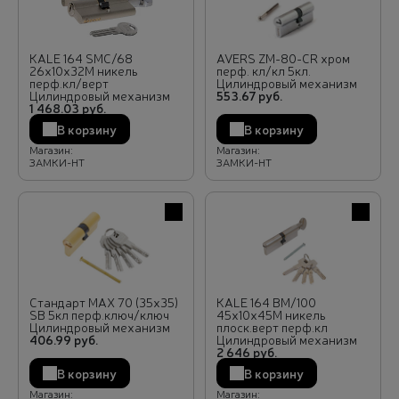
KALE 164 SMC/68
AVERS ZM-80-CR хром
26х10х32M никель
перф. кл/кл 5кл.
перф.кл/верт
Цилиндровый механизм
Цилиндровый механизм
553.67 руб.
1 468.03 руб.
В корзину
В корзину
Магазин:
Магазин:
ЗАМКИ-НТ
ЗАМКИ-НТ
В избранное
В избра
Стандарт MAX 70 (35х35)
KALE 164 BM/100
SB 5кл перф.ключ/ключ
45х10х45M никель
Цилиндровый механизм
плоск.верт перф.кл
406.99 руб.
Цилиндровый механизм
2 646 руб.
В корзину
В корзину
Магазин:
Магазин: