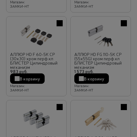
Магазин:
Магазин:
ЗАМКИ-НТ
ЗАМКИ-НТ
В избранное
В избра
АЛЛЮР HD F 60-5К CP
АЛЛЮР HD FG 110-5К CP
(30x30) хром перф.кл
(55x55G) хром перф.кл
БЛИСТЕР Цилиндровый
БЛИСТЕР Цилиндровый
механизм
механизм
983 руб.
1 573 руб.
В корзину
В корзину
Магазин:
Магазин:
ЗАМКИ-НТ
ЗАМКИ-НТ
В избранное
В избра