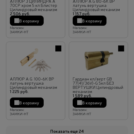
АЛЛЮР 3 ЦИЛИНДРА A
АЛЛЮР A.G 80-6К ВР
70CP хром 5 кл Блистер
латунь вертушка
Цилиндровый механизм
Цилиндровый механизм
2 506 руб.
1 157 руб.
В корзину
В корзину
Магазин:
Магазин:
ЗАМКИ-НТ
ЗАМКИ-НТ
В избранное
В избра
АЛЛЮР A.G. 100-6К ВР
Гардиан кл/верт GB
латунь вертушка
77(41/36V)-G 5кл БЕЗ
Цилиндровый механизм
ВЕРТУШКИ Цилиндровый
1 225 руб.
механизм
1 589 руб.
В корзину
В корзину
Магазин:
Магазин:
ЗАМКИ-НТ
ЗАМКИ-НТ
Показать еще 24