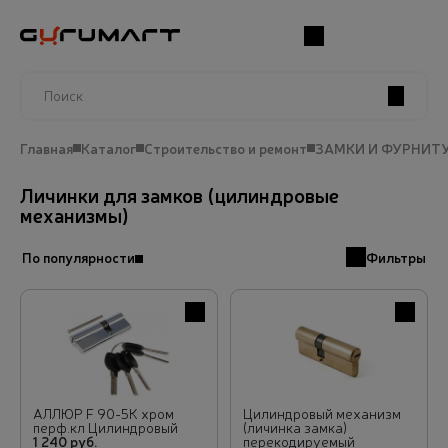
Поиск
Главная
Каталог
Строительство и ремонт
ЗАМКИ И ФУРНИТ
Личинки для замков (цилиндровые
механизмы)
По популярности
Фильтры
В избранное
В избра
АЛЛЮР F 90-5К хром
Цилиндровый механизм
перф.кл Цилиндровый
(личинка замка)
1 240 руб.
перекодируемый