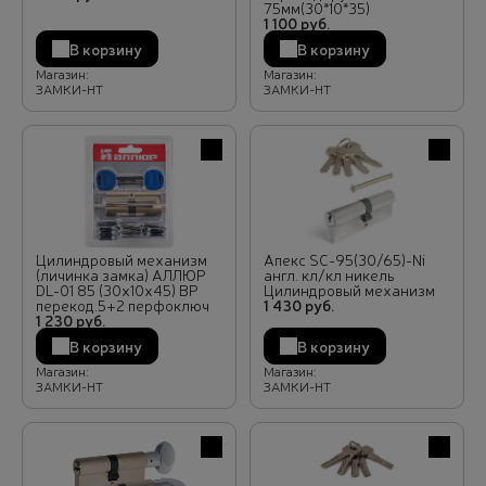
75мм(30*10*35)
1 100 руб.
В корзину
В корзину
Магазин:
Магазин:
ЗАМКИ-НТ
ЗАМКИ-НТ
В избранное
В избра
Цилиндровый механизм
Апекс SC-95(30/65)-Ni
(личинка замка) АЛЛЮР
англ. кл/кл никель
DL-01 85 (30х10х45) BP
Цилиндровый механизм
перекод.5+2 перфоключ
1 430 руб.
1 230 руб.
В корзину
В корзину
Магазин:
Магазин:
ЗАМКИ-НТ
ЗАМКИ-НТ
В избранное
В избра