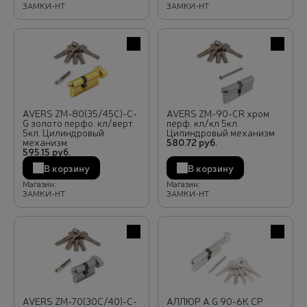
ЗАМКИ-НТ
ЗАМКИ-НТ
В избранное
В избра
AVERS ZM-80(35/45C)-C-
AVERS ZM-90-CR хром
G золото перфо. кл/верт.
перф. кл/кл 5кл.
5кл. Цилиндровый
Цилиндровый механизм
механизм
580.72 руб.
595.15 руб.
В корзину
В корзину
Магазин:
Магазин:
ЗАМКИ-НТ
ЗАМКИ-НТ
В избранное
В избра
AVERS ZM-70(30C/40)-C-
АЛЛЮР A.G 90-6К CP