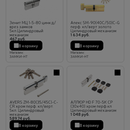
Зенит МЦ 1-5-80 цинк д/
Апекс SM-90(40C/50)C-G
врез.замков
перф. кл/верт золото
5кл.Цилиндровый
Цилиндровый механизм
механизм
1 634 руб.
467 руб.
В корзину
В корзину
Магазин:
Магазин:
ЗАМКИ-НТ
ЗАМКИ-НТ
В избранное
В избра
AVERS ZM-80(35/45C)-C-
АЛЛЮР HD F 70-5К CP
CR хром перф. кл/верт.
(30x40) хром перф.кл
5кл. Цилиндровый
Цилиндровый механизм
механизм
1 048 руб.
589.74 руб.
В корзину
В корзину