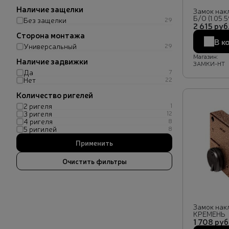
Наличие защелки
Замок нак
Б/О (1.05.5
Без защелки
29
2 615 руб
Сторона монтажа
В к
Универсальный
29
Магазин:
Наличие задвижки
ЗАМКИ-НТ
Да
7
Нет
22
Количество ригелей
2 ригеля
1
3 ригеля
12
4 ригеля
8
5 ригилей
8
Замок накл
КРЕМЕНЬ
1 708 руб