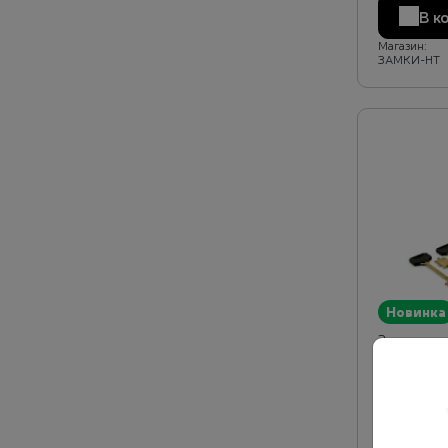
В к
Магазин:
ЗАМКИ-НТ
Новинка
Замок нак
Б/О (1.06.5
2 694 руб
В к
Магазин:
ЗАМКИ-НТ