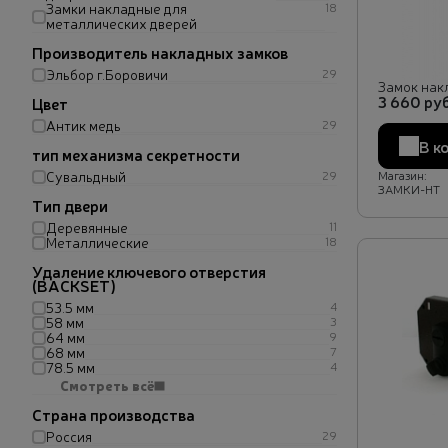
Замки накладные для
18
металлических дверей
Производитель накладных замков
Эльбор г.Боровичи
29
Замок накл
3 660 руб
Цвет
Антик медь
29
В к
тип механизма секретности
Сувальдный
29
Магазин:
ЗАМКИ-НТ
Тип двери
Деревянные
11
Металлические
18
Удаление ключевого отверстия
(BACKSET)
53.5 мм
4
58 мм
3
64 мм
9
68 мм
7
78.5 мм
4
Смотреть всё
Страна производства
Россия
29