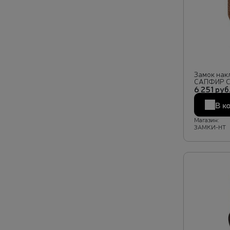
Замок нак
САПФИР С
6 251 руб
В к
Магазин:
ЗАМКИ-НТ