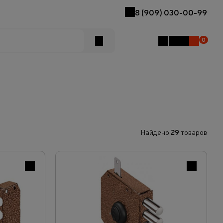
8 (909) 030-00-99
Кабинет
Отложенные
Магазины
Корзин
0
Поиск
Найдено
29
товаров
В избранное
В избранн