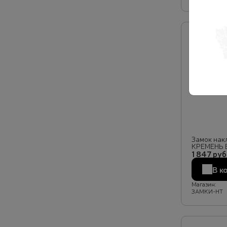
Замок нак
КРЕМЕНЬ 
1 847 руб
В к
Магазин:
ЗАМКИ-НТ