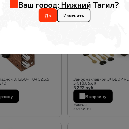
Ваш город:
Нижний Тагил
?
Да
Изменить
В избранное
ладной ЭЛЬБОР 1.04.52.5.5
Замок накладной ЭЛЬБОР REX
Б/О
5КЛ (1.06.61)
.
3 222 руб.
орзину
В корзину
Магазин:
ЗАМКИ-НТ