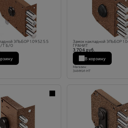
ладной ЭЛЬБОР 1.09.52.5.5
Замок накладной ЭЛЬБОР 1.06
/Т Б/О
ГРАНИТ
.
3 704 руб.
орзину
В корзину
Магазин:
ЗАМКИ-НТ
В избранное