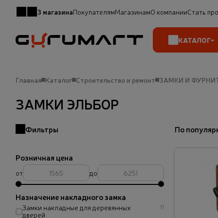
3 магазина
Покупателям
Магазинам
О компании
Стать пр
КАТАЛОГ
Главная
Каталог
Строительство и ремонт
ЗАМКИ И ФУРНИ
ЗАМКИ ЭЛЬБОР
Фильтры
По популяр
Розничная цена
от
до
Назначение накладного замка
Замки накладные для деревянных
11
дверей