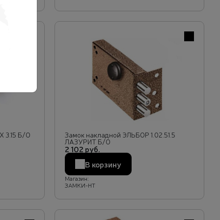
В избранное
В избранн
 3.15 Б/О
Замок накладной ЭЛЬБОР 1.02.51.5
ЛАЗУРИТ Б/О
2 102 руб.
В корзину
Магазин:
ЗАМКИ-НТ