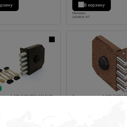
орзину
В корзину
Магазин:
ЗАМКИ-НТ
В избранное
ладной ЭЛЬБОР REX 3.12 5КЛ
Замок накладной ЭЛЬБОР 1.05
1)
БАЗАЛЬТ 5 РИГ.Б/О
.
2 613 руб.
орзину
В корзину
Магазин:
ЗАМКИ-НТ